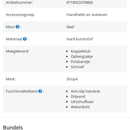
Artikelnummer:
8718923378800
Accessoiregroep:
Handhelds en statieven
Kleur
:
Geel
Materiaal
:
Hard kunststof
Meegeleverd:
Koppelstuk
Opbergzakje
Polsbandje
Schroef
Merk:
Shop4
Functionaliteit(en)
:
Anti-slip handvat
Drijvend
Uitschuifbaar
Waterdicht
Bundels