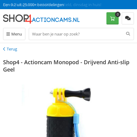
Op werkdagen voor 13:00 uur besteld, dinsdag in huis!
Een 9.2 uit 25.000+ beoordelingen
0
Menu
Terug
Terug
Shop4 - Actioncam Monopod - Drijvend Anti-slip
Geel
korting 30%