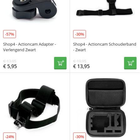
-57%
-30%
Shop4 - Actioncam Adapter -
Shop4 - Actioncam Schouderband
Verlengend Zwart
- Zwart
€
13,95
€
19,95
€
5,95
€
13,95
-24%
-30%