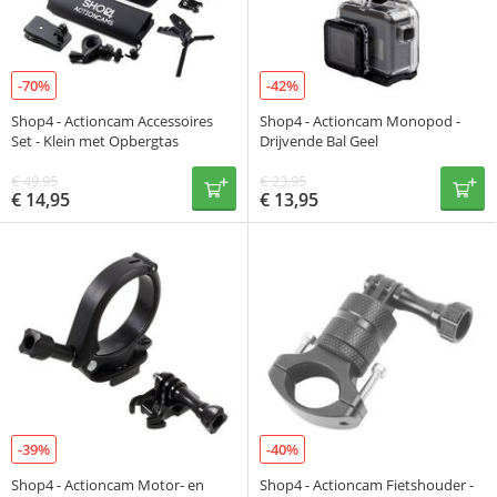
-70%
-42%
Shop4 - Actioncam Accessoires
Shop4 - Actioncam Monopod -
Set - Klein met Opbergtas
Drijvende Bal Geel
€
49,95
€
23,95
€
14,95
€
13,95
-39%
-40%
Shop4 - Actioncam Motor- en
Shop4 - Actioncam Fietshouder -