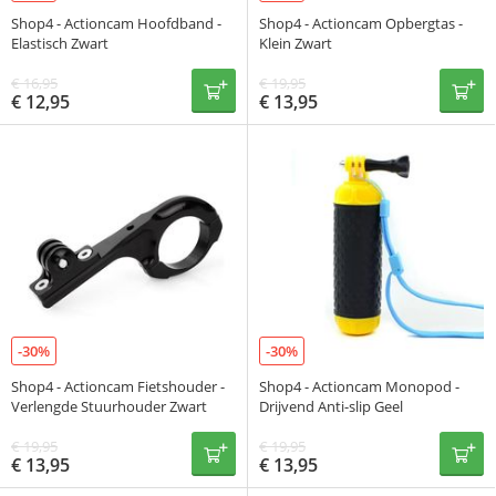
Shop4 - Actioncam Hoofdband -
Shop4 - Actioncam Opbergtas -
Elastisch Zwart
Klein Zwart
€
16,95
€
19,95
€
12,95
€
13,95
-30%
-30%
Shop4 - Actioncam Fietshouder -
Shop4 - Actioncam Monopod -
Verlengde Stuurhouder Zwart
Drijvend Anti-slip Geel
€
19,95
€
19,95
€
13,95
€
13,95