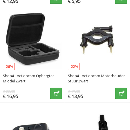
€
12,95
€
5,95
-26%
-22%
Shop4 - Actioncam Opbergtas -
Shop4 - Actioncam Motorhouder -
Middel Zwart
Stuur Zwart
€
22,95
€
17,95
€
16,95
€
13,95