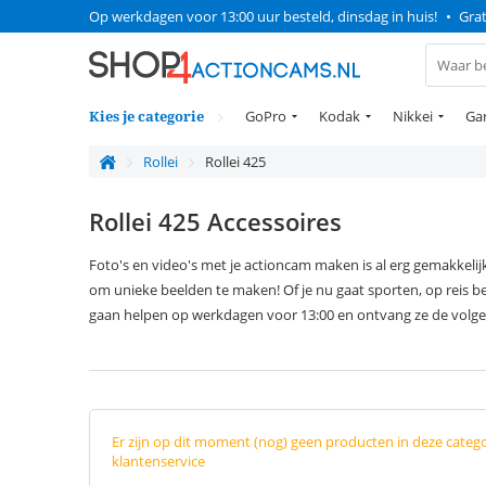
Op werkdagen voor 13:00 uur besteld, dinsdag in huis!
•
Grat
Kies je categorie
GoPro
Kodak
Nikkei
Ga
Rollei
Rollei 425
Rollei 425 Accessoires
Foto's en video's met je actioncam maken is al erg gemakkelij
om unieke beelden te maken! Of je nu gaat sporten, op reis be
gaan helpen op werkdagen voor 13:00 en ontvang ze de volge
Er zijn op dit moment (nog) geen producten in deze categ
klantenservice