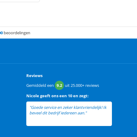
00
beoordelingen
Reviews
Gemiddeld een
9.2
uit
25.000+
reviews
Nicole
geeft ons een
10 en zegt:
"Goede service en zeker klantvriendelijk! Ik
beveel dit bedrijf iedereen aan."