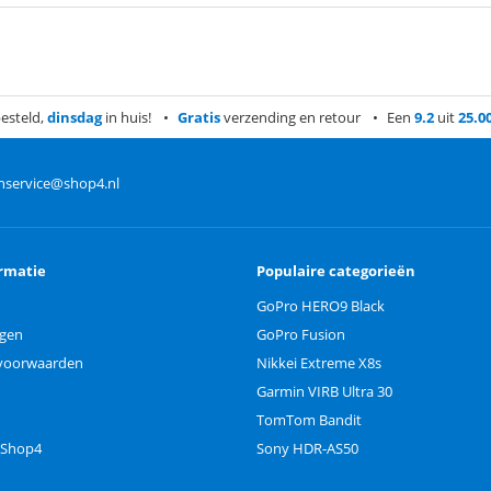
esteld,
dinsdag
in huis!
Gratis
verzending en retour
Een
9.2
uit
25.0
nservice@shop4.nl
rmatie
Populaire categorieën
GoPro HERO9 Black
ngen
GoPro Fusion
voorwaarden
Nikkei Extreme X8s
Garmin VIRB Ultra 30
TomTom Bandit
 Shop4
Sony HDR-AS50