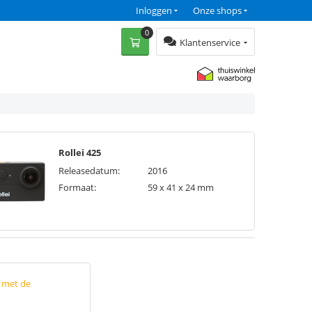
Inloggen
Onze shops
0
Klantenservice
Rollei 425
Releasedatum:
2016
Formaat:
59 x 41 x 24 mm
p met de