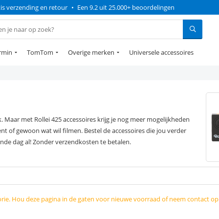
is verzending en retour
•
Een 9.2 uit 25.000+ beoordelingen
rmin
TomTom
Overige merken
Universele accessoires
k. Maar met Rollei 425 accessoires krijg je nog meer mogelijkheden
nt of gewoon wat wil filmen. Bestel de accessoires die jou verder
nde dag al! Zonder verzendkosten te betalen.
orie. Hou deze pagina in de gaten voor nieuwe voorraad of neem contact o