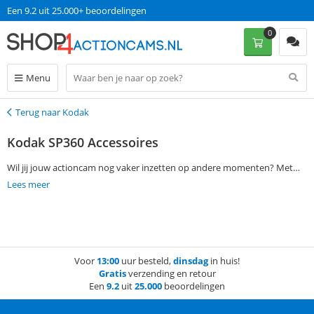
Een 9.2 uit 25.000+ beoordelingen
0
Menu
Terug naar Kodak
Terug
Kodak SP360 Accessoires
Wil jij jouw actioncam nog vaker inzetten op andere momenten? Met
onze Kodak SP360 accessoires kun je jouw actioncam altijd inzetten, ook
Lees meer
op momenten dat je je handen vrij wil houden. Gebruik de
filtermogelijkheden aan de linkerkant om de accessoires te vinden die
jou bij jouw activiteit gaat helpen om unieke beelden te maken. Bestel je
de accessoires op werkdagen voor 13:00? Dan mag je je bestelling de
Voor
13:00
uur besteld,
dinsdag
in huis!
volgende dag al in huis verwachten. Zonder verzendkosten te betalen!
Gratis
verzending en retour
Een
9.2
uit
25.000
beoordelingen