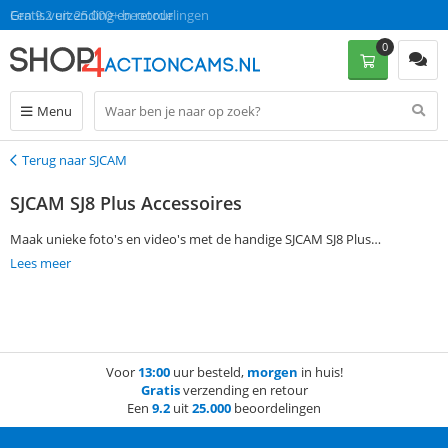
Gratis verzending en retour
Een 9.2 uit 25.000+ beoordelingen
0
Menu
Terug naar SJCAM
Terug
SJCAM SJ8 Plus Accessoires
Maak unieke foto's en video's met de handige SJCAM SJ8 Plus
accessoires! Voor iedere gelegenheid zijn er accessoires die je kunnen
Lees meer
helpen bij het maken van de mooiste beelden. Of je nu wil filmen tijdens
het mountainbiken, duiken of hardlopen! Maak gebruik van de
filtermogelijkheden aan de linkerkant om gemakkelijk de SJCAM SJ8 Plus
accessoires te vinden die jij zoekt. Bestel je op werkdagen voor 13:00?
Voor
13:00
uur besteld,
morgen
in huis!
Dan mag je de producten de volgende dag al in huis verwachten. Zonder
Gratis
verzending en retour
verzendkosten te betalen!
Een
9.2
uit
25.000
beoordelingen