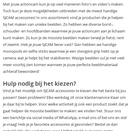
Met jouw actioncam kun je op veel manieren foto's en video's maken.
Toch kun je deze mogelijkheden uitbreiden met de meest handige
SJCAM accessoires! In ons assortiment vind je producten die je helpen
bij het maken van unieke beelden. Zo hebben we diverse borst-,
schouder- en hoofdbanden waarmee je jouw actioncam aan je lichaam
kunt maken. Zo kun je de mooiste beelden maken terwijl je fietst, rent
of zwemt. Heb je jouw SJCAM liever vast? Dan hebben we handige
monopods en selfie sticks waarmee je een stevigere grip hebt op je
camera, wat je helpt bij het stabiliseren. Wazige beelden zul je niet veel
meer voorbij zien komen wanneer je jouw perfecte beeldmateriaal
achteraf bewonderd!
Hulp nodig bij het kiezen?
Vind je het moeilijk om SJCAM accessoires te kiezen die het beste bij jou
passen? Geen probleem! Elke werkdag zit onze klantenservice klaar om
je daar bij te helpen. Voor welke activiteit jij ook een product zoekt dat je
gaat helpen de mooiste beelden te maken: we vinden het. Stuur ons
een berichtje via social media of WhatsApp, e-mail ons of bel ons en stel
je vraag! Heb je je favoriete accessoires al gevonden? Bestel ze dan