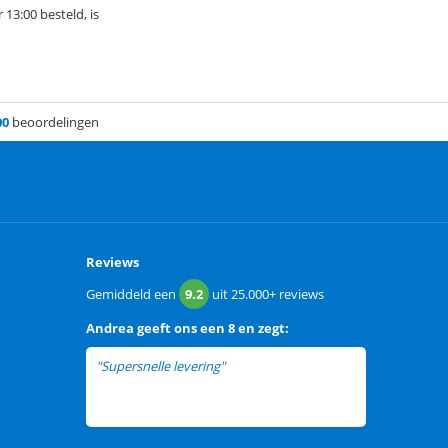
13:00 besteld, is
00
beoordelingen
Reviews
Gemiddeld een
9.2
uit
25.000+
reviews
Andrea
geeft ons een
8 en zegt:
"Supersnelle levering"