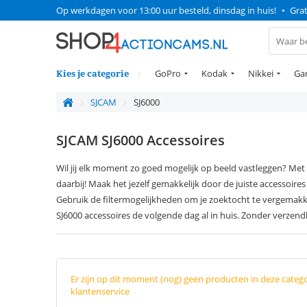
Op werkdagen voor 13:00 uur besteld, dinsdag in huis!
•
Grat
Kies je categorie
GoPro
Kodak
Nikkei
Ga
SJCAM
SJ6000
SJCAM SJ6000 Accessoires
Wil jij elk moment zo goed mogelijk op beeld vastleggen? Met 
daarbij! Maak het jezelf gemakkelijk door de juiste accessoires t
Gebruik de filtermogelijkheden om je zoektocht te vergemakk
SJ6000 accessoires de volgende dag al in huis. Zonder verzend
Er zijn op dit moment (nog) geen producten in deze categ
klantenservice