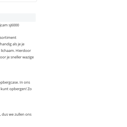
ssortiment
handig als je je
 lichaam. Hierdoor
oor je sneller wazige
opbergcase. In ons
jd kunt opbergen! Zo
, dus we zullen ons