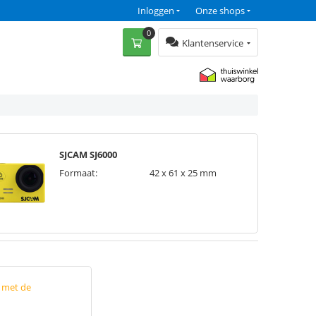
Inloggen
Onze shops
0
Klantenservice
SJCAM SJ6000
Formaat:
42 x 61 x 25 mm
p met de