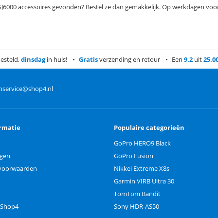
 SJ6000 accessoires gevonden? Bestel ze dan gemakkelijk. Op werkdagen voor 
esteld,
dinsdag
in huis!
Gratis
verzending en retour
Een
9.2
uit
25.0
nservice@shop4.nl
rmatie
Populaire categorieën
GoPro HERO9 Black
ngen
GoPro Fusion
voorwaarden
Nikkei Extreme X8s
Garmin VIRB Ultra 30
TomTom Bandit
 Shop4
Sony HDR-AS50