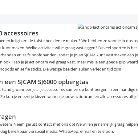
0 accessoires
jkheden krijgt om de tofste beelden te maken? We hebben ze voor je in ons a
kunt maken. Welke activiteit wil je graag vastleggen? Bij veel sporten is het 
rbanden en zelfs hoofdbanden, zodat je jouw SJCAM kunt vastmaken aan je
an ook! Heb je je actioncam wel graag vast, maar mis je een goede grip waard
ds en selfie sticks. Die wazige beelden zullen verleden tijd zijn!
in een SJCAM SJ6000 opbergtas
 handig wanneer je al je accessoires samen op kunt bergen in een handige 
Zo kun je er eentje kiezen waarin je jouw actioncam en alle accessoires alti
vragen
s weten? Neem gerust contact met ons op! We willen je namelijk graag helpen
dag bereikbaar via social media, WhatsApp, e-mail en telefoon.