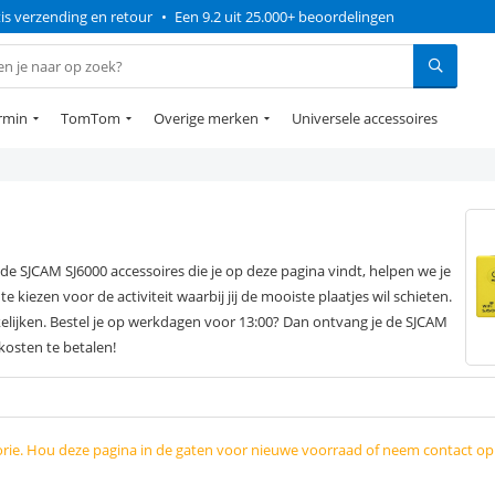
is verzending en retour
•
Een 9.2 uit 25.000+ beoordelingen
rmin
TomTom
Overige merken
Universele accessoires
de SJCAM SJ6000 accessoires die je op deze pagina vindt, helpen we je
e kiezen voor de activiteit waarbij jij de mooiste plaatjes wil schieten.
elijken. Bestel je op werkdagen voor 13:00? Dan ontvang je de SJCAM
kosten te betalen!
orie. Hou deze pagina in de gaten voor nieuwe voorraad of neem contact o