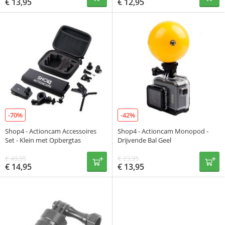
€
13,95
€
12,95
-70%
-42%
Shop4 - Actioncam Accessoires
Shop4 - Actioncam Monopod -
Set - Klein met Opbergtas
Drijvende Bal Geel
€
49,95
€
23,95
€
14,95
€
13,95