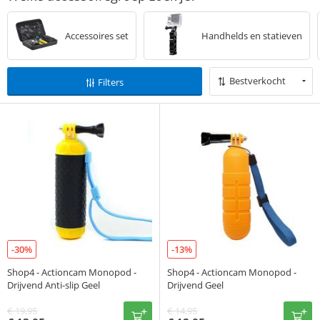
Accessoires set
Handhelds en statieven
Bestverkocht
Filters
-30%
-13%
Shop4 - Actioncam Monopod -
Shop4 - Actioncam Monopod -
Drijvend Anti-slip Geel
Drijvend Geel
€
19,95
€
14,95