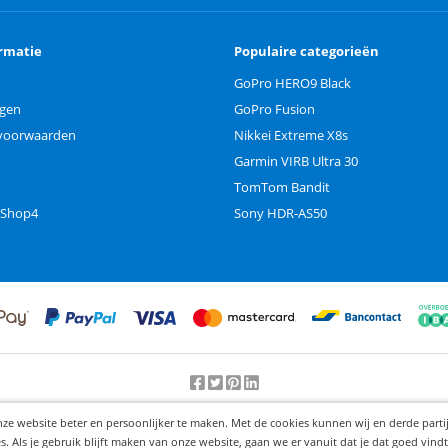
rmatie
Populaire categorieën
GoPro HERO9 Black
ngen
GoPro Fusion
voorwaarden
Nikkei Extreme X8s
Garmin VIRB Ultra 30
TomTom Bandit
 Shop4
Sony HDR-AS50
Beoordeling door klanten:
9.2
/
10
-
25000
beoordelingen
nze website beter en persoonlijker te maken. Met de cookies kunnen wij en derde part
© 2012-2026 Knaak Commerce B.V.
Als je gebruik blijft maken van onze website, gaan we er vanuit dat je dat goed vindt.