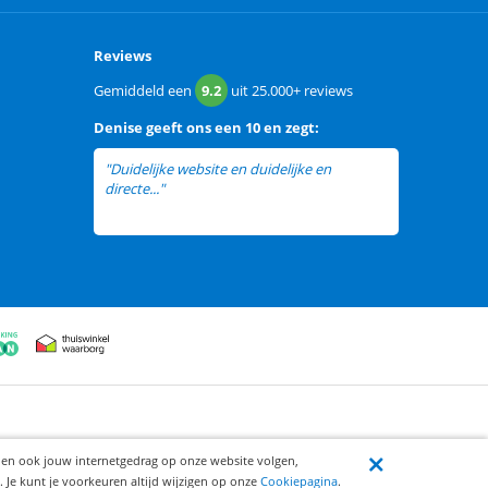
Reviews
Gemiddeld een
9.2
uit
25.000+
reviews
Denise
geeft ons een
10 en zegt:
"Duidelijke website en duidelijke en
directe..."
lees meer
ijen ook jouw internetgedrag op onze website volgen,
 Je kunt je voorkeuren altijd wijzigen op onze
Cookiepagina
.