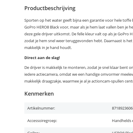
Productbeschrijving
Sporten op het water geeft bijna een garantie voor hele toffe b
GoPro HERO8 Black voor, maar als je hem laat vallen ben je he
deze gele drijver uitkomst. De felle kleur valt op als je GoPr
zodat je hem snel weer teruggevonden hebt. Daarnaast is het
makkelijk in je hand houdt.
Direct aan de slag!
De drijver is makkelijk te monteren, zodat je snel klaar bent om
iedere actiecamera, omdat we een handige omvormer meeleve
makkelijk draagzakje, waarmee je al je actioncam-spullen cent
Kenmerken
Artikelnummer:
8718923606
Accessoiregroep:
Handhelds e