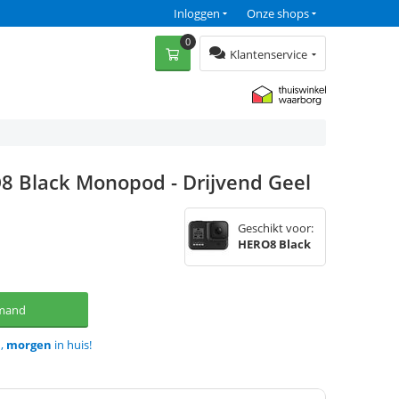
Inloggen
Onze shops
0
Klantenservice
8 Black Monopod - Drijvend Geel
Geschikt voor:
HERO8 Black
lmand
d,
morgen
in huis!