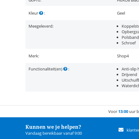
GoPro:
HERO8 Blac
Kleur
:
Geel
Meegeleverd:
Koppelst
Opbergza
Polsband
Schroef
Merk:
Shop4
Functionaliteit(en)
:
Anti-slip
Drijvend
Uitschuif
Waterdic
Voor
13:00
uur b
Kunnen we je helpen?
klante
Vandaag bereikbaar vanaf 9:00