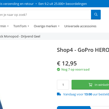
is verzending en retour
•
Een 9.2 uit 25.000+ beoordelingen
rmin
TomTom
Overige merken
Universele accessoires
ck Monopod - Drijvend Geel
Shop4 - GoPro HERO
€
12,95
Nog 7 op voorraad
In winke
Vandaag voor
13:00
uur bestel