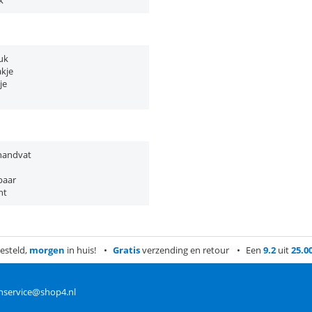
k
uk
kje
je
 handvat
baar
ht
esteld,
morgen
in huis!
Gratis
verzending en retour
Een
9.2
uit
25.0
nservice@shop4.nl