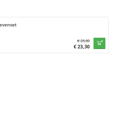
oevenset
€
25,90
€
23,30