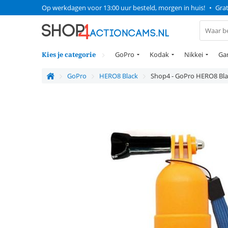
Op werkdagen voor 13:00 uur besteld, morgen in huis!
•
Grat
Kies je categorie
GoPro
Kodak
Nikkei
Ga
GoPro
HERO8 Black
Shop4 - GoPro HERO8 Bla