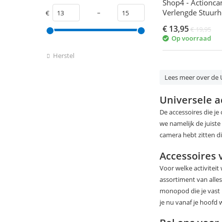
Shop4 - Actionca
Verlengde Stuur
–
€
€
13,95
€
19,95
Op voorraad
Herstel
Lees meer over de U
Universele a
De accessoires die je
we namelijk de juist
camera hebt zitten d
Accessoires 
Voor welke activiteit
assortiment van alles
monopod die je vast 
je nu vanaf je hoofd w