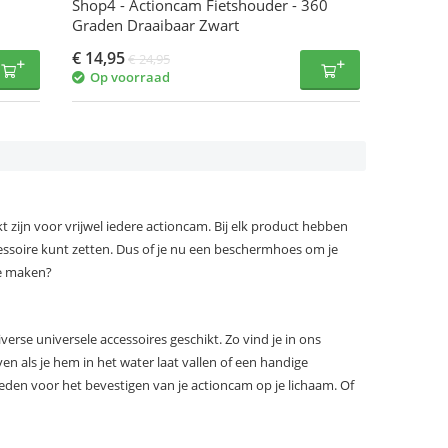
Shop4 - Actioncam Fietshouder - 360
Graden Draaibaar Zwart
€
14,95
€
24,95
Op voorraad
kt zijn voor vrijwel iedere actioncam. Bij elk product hebben
essoire kunt zetten. Dus of je nu een beschermhoes om je
te maken?
verse universele accessoires geschikt. Zo vind je in ons
en als je hem in het water laat vallen of een handige
eden voor het bevestigen van je actioncam op je lichaam. Of