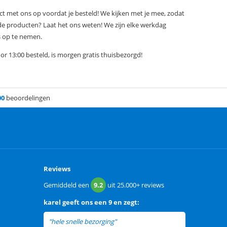
act met ons op voordat je besteld! We kijken met je mee, zodat
de producten? Laat het ons weten! We zijn elke werkdag
s op te nemen.
r 13:00 besteld, is morgen gratis thuisbezorgd!
00
beoordelingen
Reviews
Gemiddeld een
9.2
uit
25.000+
reviews
karel
geeft ons een
9 en zegt:
"hele snelle bezorging"