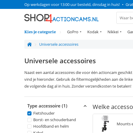
Op werkdagen voor 13:00 uur besteld, dinsdag in huis!
•
Grat
Kies je categorie
GoPro
Kodak
Nikkei
Ga
Universele accessoires
Universele accessoires
Naast een aantal accessoires die voor één actioncam geschikt 
vind je hieronder. Gebruik de filtermogelijkheden aan de link
de volgende dag al in huis. Zonder verzendkosten te betalen!
Type accessoire (1)
Welke accesso
Fietshouder
Borst- en schouderband
Mounts 
Hoofdband en helm
Kabel