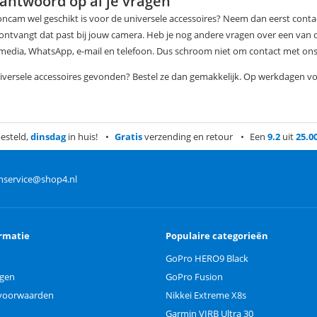
 antwoord op al je vragen
tioncam wel geschikt is voor de universele accessoires? Neem dan eerst cont
 ontvangt dat past bij jouw camera. Heb je nog andere vragen over een van 
l media, WhatsApp, e-mail en telefoon. Dus schroom niet om contact met on
niversele accessoires gevonden? Bestel ze dan gemakkelijk. Op werkdagen voo
esteld,
dinsdag
in huis!
Gratis
verzending en retour
Een
9.2
uit
25.0
nservice@shop4.nl
rmatie
Populaire categorieën
GoPro HERO9 Black
ngen
GoPro Fusion
voorwaarden
Nikkei Extreme X8s
Garmin VIRB Ultra 30