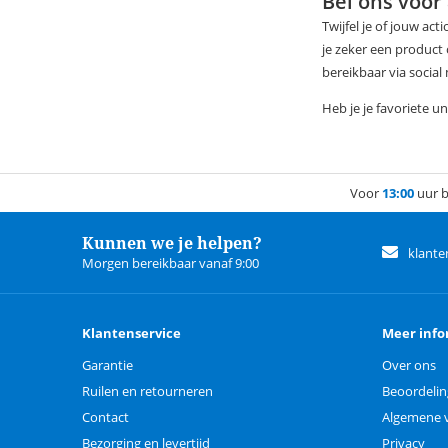
Bel ons voor
Twijfel je of jouw ac
je zeker een product
bereikbaar via socia
Heb je je favoriete u
Voor
13:00
uur b
Kunnen we je helpen?
klante
Morgen bereikbaar vanaf 9:00
Klantenservice
Meer info
Garantie
Over ons
Ruilen en retourneren
Beoordeli
Contact
Algemene 
Bezorging en levertijd
Privacy