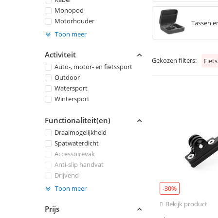
Monopod
Motorhouder
Tassen e
Toon meer
Activiteit
Gekozen filters:
Fiet
Auto-, motor- en fietssport
Outdoor
Watersport
Wintersport
Functionaliteit(en)
Draaimogelijkheid
Spatwaterdicht
Accessoirevak
Anti-slip handvat
Drijvend
Toon meer
-30%
Bekijk product
Prijs