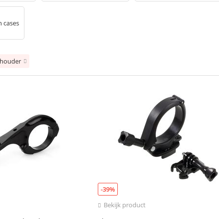
n cases
shouder
-39%
Bekijk product