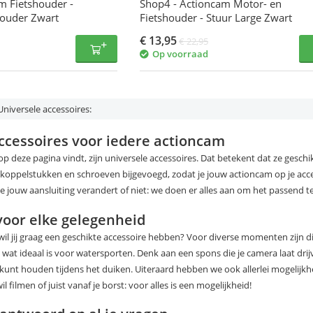
m Fietshouder -
Shop4 - Actioncam Motor- en
houder Zwart
Fietshouder - Stuur Large Zwart
€
13,95
€
22,95
Op voorraad
niversele accessoires:
ccessoires voor iedere actioncam
 op deze pagina vindt, zijn universele accessoires. Dat betekent dat ze geschi
e koppelstukken en schroeven bijgevoegd, zodat je jouw actioncam op je acc
ie jouw aansluiting verandert of niet: we doen er alles aan om het passend 
voor elke gelegenheid
 wil jij graag een geschikte accessoire hebben? Voor diverse momenten zijn di
 wat ideaal is voor watersporten. Denk aan een spons die je camera laat drijv
kunt houden tijdens het duiken. Uiteraard hebben we ook allerlei mogelijkh
il filmen of juist vanaf je borst: voor alles is een mogelijkheid!