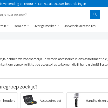
is verzending en retour
•
Een 9.2 uit 25.000+ beoordelingen
rmin
TomTom
Overige merken
Universele accessoires
zijn, hebben we voornamelijk universele accessoires in ons assortiment die g
erkant om gemakkelijk tot de accessoires te komen die jij handig vindt! Bes
iregroep zoek je?
en houders
Accessoires set
Handhelds en s